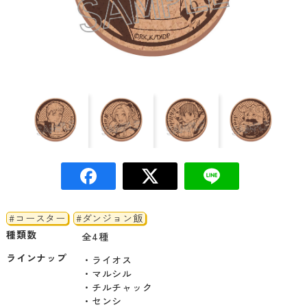
#コースター
#ダンジョン飯
種類数
全4種
ラインナップ
・ライオス

・マルシル

・チルチャック

・センシ