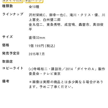
#ダイヤのA
#缶バッジ
種類数
全10種
ラインナップ
沢村栄純C、御幸一也C、滝川・クリス・優、川
上憲史、白州健二郎

金丸信二、東条秀明、成宮鳴、轟雷市、真田俊
平
サイズ
直径32mm
価格
1個 199円 (税込)
発売予定日
2015年7月
取扱店
コピーライト
(c)寺嶋裕二・講談社／2014「ダイヤのＡ」製作
備考
＊画像は実際の商品とは多少異なる場合があり