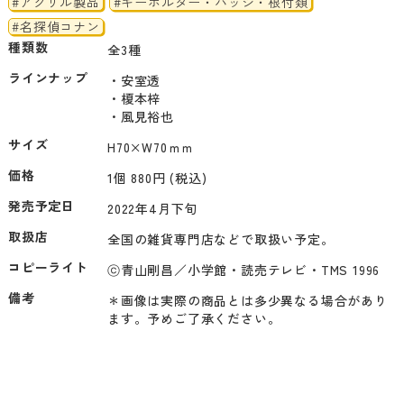
#アクリル製品
#キーホルダー・バッジ・根付類
#名探偵コナン
種類数
全3種
ラインナップ
・安室透　

・榎本梓

・風見裕也
サイズ
H70×W70ｍｍ
価格
1個 880円 (税込)
発売予定日
2022年4月下旬
取扱店
全国の雑貨専門店などで取扱い予定。
コピーライト
ⓒ青山剛昌／小学館・読売テレビ・TMS 1996
備考
＊画像は実際の商品とは多少異なる場合があり
ます。予めご了承ください。