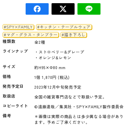
#SPY×FAMILY
#キッチン・テーブルウェア
#マグ・グラス・タンブラー
#描き下ろし
種類数
全2種
ラインナップ
・ストロベリー&グレープ

・オレンジ&レモン
サイズ
約H95✕Φ80 mm
価格
1個 1,870円 (税込)
発売予定日
2023年12月中旬発売予定
取扱店
全国の雑貨専門店などで取扱い予定。
コピーライト
©遠藤達哉／集英社・SPY✕FAMILY製作委員会
備考
＊画像は実際の商品とは多少異なる場合があり
ます。予めご了承ください。