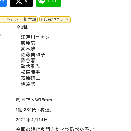
ok
X
LINE
ー・バッジ・根付類
#名探偵コナン
全9種
プ
・江戸川コナン

・灰原哀

・高木渉

・佐藤美和子

・降谷零

・諸伏景光

・松田陣平

・萩原研二

・伊達航

約Ｈ75×W75mm
1個 880円 (税込)
2022年4月14日
全国の雑貨専門店などで取扱い予定。