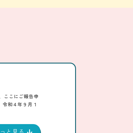
、ここにご報告申
】令和４年９月１