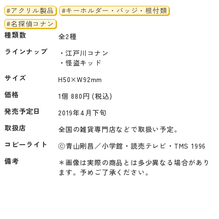
#アクリル製品
#キーホルダー・バッジ・根付類
#名探偵コナン
種類数
全2種
ラインナップ
・江戸川コナン

・怪盗キッド
サイズ
H50×W92mm
価格
1個 880円 (税込)
発売予定日
2019年4月下旬
取扱店
全国の雑貨専門店などで取扱い予定。
コピーライト
ⓒ青山剛昌／小学館・読売テレビ・TMS 1996
備考
＊画像は実際の商品とは多少異なる場合があり
ます。予めご了承ください。