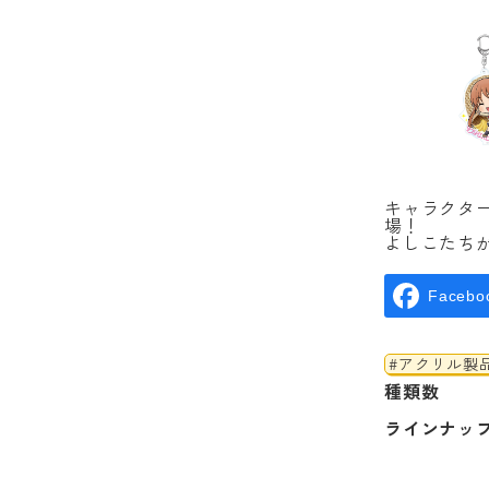
キャラクタ
場！
よしこたち
Facebo
#アクリル製
種類数
ラインナッ