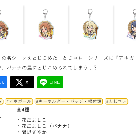
ーの名シーンをとじこめた「とじコレ」シリーズに『アホガ
が、バナナの罠にとじこめられてしまう…？
ok
X
LINE
品
#アホガール
#キーホルダー・バッジ・根付類
#とじコレ
全4種
プ
・花畑よしこ

・花畑よしこ（バナナ）

・隅野さやか
