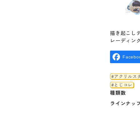
描き起こし
レーディン
Facebo
#アクリルス
#とじコレ
種類数
ラインナッ