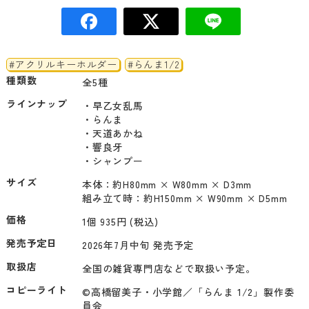
#アクリルキーホルダー
#らんま1/2
種類数
全5種
ラインナップ
・早乙女乱馬

・らんま

・天道あかね

・響良牙

・シャンプー
サイズ
本体：約H80mm × W80mm × D3mm

組み立て時：約H150mm × W90mm × D5mm
価格
1個 935円 (税込)
発売予定日
2026年7月中旬 発売予定
取扱店
全国の雑貨専門店などで取扱い予定。
コピーライト
©高橋留美子・小学館／「らんま 1/2」製作委
員会