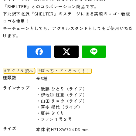
『SHELTER』とのコラボレーション商品です。
下北沢下北沢『SHELTER』のステージにある実際のロゴ・看板
ロゴを使用！
キーチェーンとしても、アクリルスタンドとしてもご使用いただ
けます。
#アクリル製品
#ぼっち・ざ・ろっく！！
種類数
全6種
ラインナップ
・後藤 ひとり（ライブ）

・伊地知 虹夏（ライブ）

・山田 リョウ（ライブ）

・喜多 郁代（ライブ）

・廣井 きくり

・ファン１号２号
サイズ
本体 約H71×W70×D3 mm