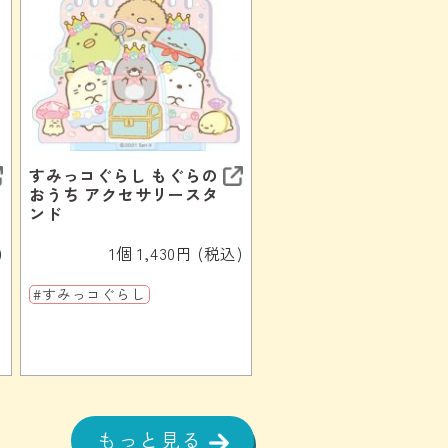
すみっコぐらし もぐらの
おうち アクセサリースタ
ンド
)
1個 1,430円 (税込)
#すみっコぐらし
もっと見る