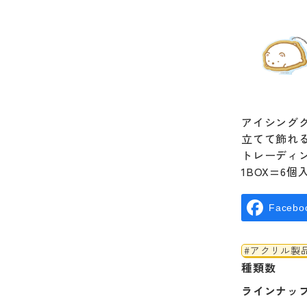
アイシング
立てて飾れ
トレーディ
1BOX=6
Facebo
#アクリル製
種類数
ラインナッ