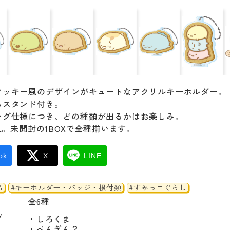
クッキー風のデザインがキュートなアクリルキーホルダー。
るスタンド付き。
ング仕様につき、どの種類が出るかはお楽しみ。
個入。未開封の1BOXで全種揃います。
ok
X
LINE
品
#キーホルダー・バッジ・根付類
#すみっコぐらし
全6種
プ
・しろくま

・ぺんぎん？
