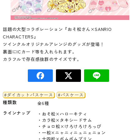
話題の大型コラボレーション『おそ松さん×SANRIO
CHARACTERS』
ツインクルオリジナルアレンジのグッズが登場！
裏面にICカード等を入れられます。
カラフルで存在感抜群のサイズです。
#ダイカットパスケース
#パスケース
種類数
全6種
ラインナップ
・おそ松×ハローキティ

・カラ松×タキシードサム

・チョロ松×けろけろけろっぴ

・一松×ニャニィニュニェニョン

・十四松×ポムポムプリン
