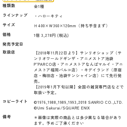
種類数
全1種
ラインナップ
・ハローキティ
サイズ
Ｈ400×Ｗ360×120mm（持ち手含まず）
価格
1個 3,278円 (税込)
発売予定日
取扱店
【2018年11月22日より】サンリオショップ（サ
ンリオワールドギンザ・アニメストア池袋
P'PARCO店・アニメストアなんばマルイ・アニ
メストア福岡パルコ店）・キデイランド（原宿
店・梅田店・池袋サンシャイン店）にて先行発
売。

【2019年1月下旬以降】全国の雑貨専門店などで
取扱い予定。
コピーライト
©1976,1988,1989,1993,2018 SANRIO CO.,LTD.

©Umi Sakurai/SQUARE ENIX
備考
＊画像は実際の商品とは多少異なる場合があり
ます。予めご了承ください