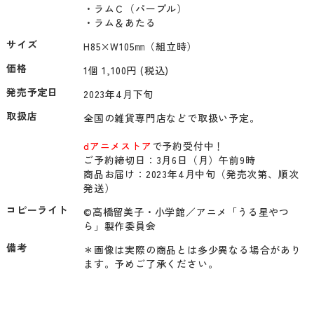
・ラムＣ（パープル）

・ラム＆あたる
サイズ
H85×W105㎜（組立時）
価格
1個 1,100円 (税込)
発売予定日
2023年4月下旬
取扱店
全国の雑貨専門店などで取扱い予定。

dアニメストア
で予約受付中！

ご予約締切日：3月6日（月）午前9時

商品お届け：2023年4月中旬（発売次第、順次
発送）
コピーライト
©高橋留美子・小学館／アニメ「うる星やつ
ら」製作委員会
備考
＊画像は実際の商品とは多少異なる場合があり
ます。予めご了承ください。