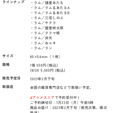
ラインナップ
・ラム／諸星あたる

・ラム／ラム＆あたるA

・ラム／ラム＆あたるB

・ラム／三宅しのぶ

・ラム／サクラ

・ラム／面堂終太郎

・ラム／クラマ姫

・ラム／弁天

・ラム／おユキ

・ラム／ラン
サイズ
85×54mm（１枚）
価格
1個 550円 (税込)
1BOX 5,500円 (税込)
発売予定日
2023年2月下旬
取扱店
全国の雑貨専門店などで取扱い予定。

dアニメストア
で予約受付中！

ご予約締切日：1月23日（月）午前9時

商品お届け：2023年2月下旬（発売次第、順次
発送）