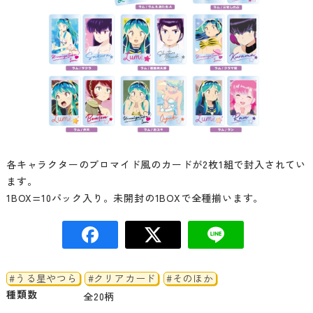
各キャラクターのブロマイド風のカードが2枚1組で封入されてい
ます。
1BOX=10パック入り。未開封の1BOXで全種揃います。
#うる星やつら
#クリアカード
#そのほか
種類数
全20柄