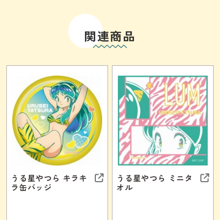
関連商品
うる星やつら キラキ
うる星やつら ミニタ
ラ缶バッジ
オル