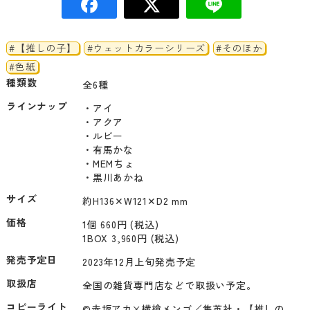
#【推しの子】
#ウェットカラーシリーズ
#そのほか
#色紙
種類数
全6種
ラインナップ
・アイ

・アクア

・ルビー

・有馬かな

・MEMちょ

・黒川あかね
サイズ
約H136✕W121✕D2 mm
価格
1個 660円 (税込)
1BOX 3,960円 (税込)
発売予定日
2023年12月上旬発売予定
取扱店
全国の雑貨専門店などで取扱い予定。
コピーライト
©赤坂アカ×横槍メンゴ／集英社・【推しの